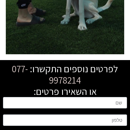
לפרטים נוספים התקשרו:
077-
9978214
או השאירו פרטים:
ש
ם
ט
ל
פ