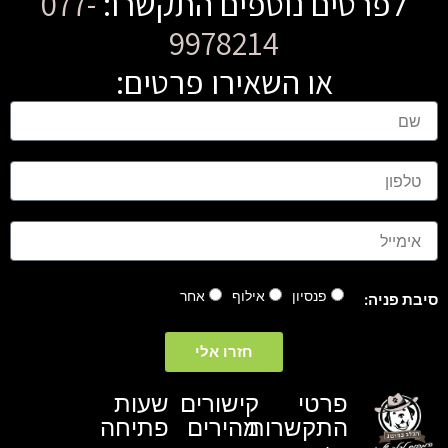
לפרטים נוספים התקשרו:
077-
9978214
או השאירו פרטים:
ש
ם
ט
ל
פ
ו
א
ן
י
מ
י
פנסיון
אילוף
אחר
סיבת פניה:
י
ל
חזרו אלי
פרטי
קישורים
שעות
התקשרות
מהירים
פתיחה