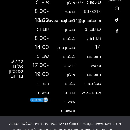
טלפון:
א’-ה’:
077-
אילוף
T
F
I
8:00-
9978214
בתנאי
n
a
i
18:00
פנסיון
hakelevbamoshav14@gmail.com
k
c
s
e
t
t
כתובת:
יום ו’:
פנסיון
b
a
o
תדהר,
8:00-
לכלבים
g
k
o
14:00
14
פנסיון ביתי
o
r
שבת:
ניווט עם
לכלבים
a
k
להגיע
m
-
17:00-
waze
רגישים
אלינו
לפנסיון
f
19:00
ניווט עם
אילוף
בדרום
גוגל מפות
כלבים
הצהרת
אנחנו בגוגל
בדרום
נגישות
שאלות
ותשובות
אנחנו משתמשים בקובצי Cookie כדי להבטיח את חוויית הגלישה הטובה
ביותר באתרנו. המשך שימוש באתר ייחשב כהסכמה לשימוש בקובצי