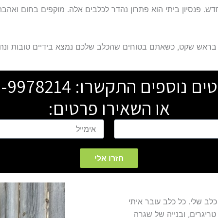
 פנסיון ביתי הוא פתרון נהדר לכלבים אלה. מוקפים בחום ואהבה,
 בראש שקט, כשאתם בטוחים שהכלב שלכם נמצא בידיים טובות ונהנ
ים נוספים התקשרו:
-9978214
או השאירו פרטים:
א
י
מ
י
חזרו אלי
י
ל
לב שלי. כל כלב עובר איתי
טריגרים, ובנייה של שגרה