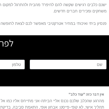
ישנם כלבים רגישים שקשה להם להיפרד מהבית ולהתרגל למקום חדש.
משחקים ומכירים חברים חדשים.
פנסיון ביתי ואיכותי במחיר אטרקטיבי מאפשר לכם לצאת לחופשה
לפרט
ש
ט
ם
ל
פ
ו
ן
אין דבר כזה "עוד כלב"
מהרגע שהכלב שלכם נכנס אליי הביתה-אני מתייחס אליו כמו אל כ
תהליך אישי, לא קופי-פייסט: אבחון אופי, התאמת סביבה, בדיקת 